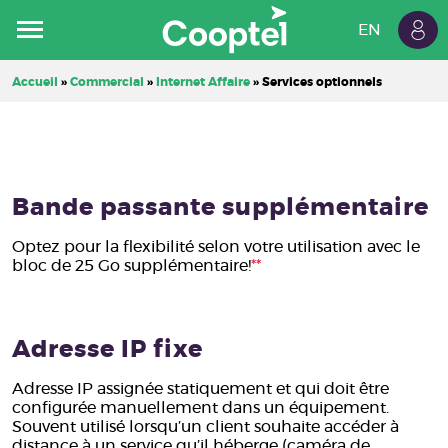
EN
Espa
Résidentiel
Commercial
Cooptel
Accueil
»
Commercial
»
Internet Affaire
»
Services optionnels
client
Carrières
Forfaits Affaires
Internet Affaires
Bande passante supplémentaire
Télévision Affaires
Optez pour la flexibilité selon votre utilisation avec le
bloc de 25 Go supplémentaire!
**
Téléphone Affaires
Hébergement Web
Adresse IP fixe
Adresse IP assignée statiquement et qui doit être
configurée manuellement dans un équipement.
Souvent utilisé lorsqu’un client souhaite accéder à
distance à un service qu’il héberge (caméra de