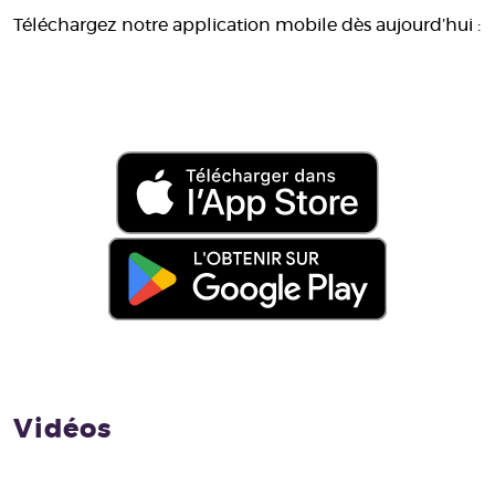
aller directement visionner la dernière chaîne
Téléchargez notre application mobile dès aujourd’hui :
regardée.
Vidéos