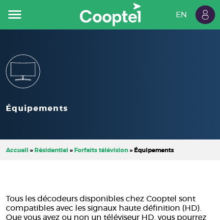
EN
Espa
Résidentiel
Commercial
Cooptel
client
Carrières
Forfaits
Internet
Équipements
Télévision
Téléphone fixe
Accueil
»
Résidentiel
»
Forfaits télévision
»
Équipements
Tous les décodeurs disponibles chez Cooptel sont
compatibles avec les signaux haute définition (HD).
Que vous ayez ou non un téléviseur HD, vous pourrez