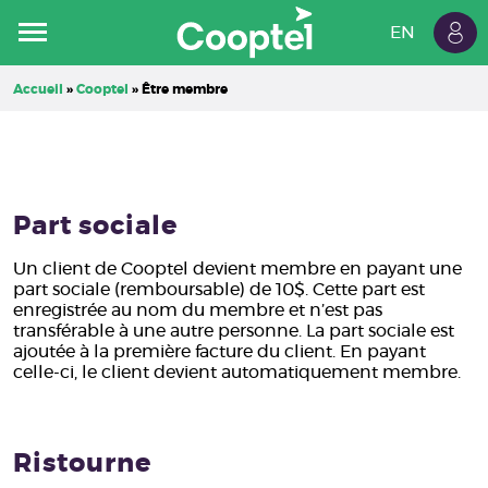
EN
Espa
Résidentiel
Commercial
Cooptel
Accueil
»
Cooptel
»
Être membre
client
Carrières
Forfaits
Internet
Part sociale
Télévision
Un client de Cooptel devient membre en payant une
part sociale (remboursable) de 10$. Cette part est
enregistrée au nom du membre et n’est pas
Téléphone fixe
transférable à une autre personne. La part sociale est
ajoutée à la première facture du client. En payant
celle-ci, le client devient automatiquement membre.
Ristourne