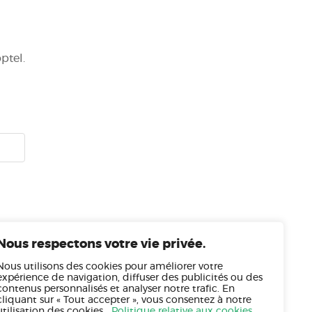
Soutien
Espace client
Contact
ptel.
e
Suivez-nous!
ommandite
Facebook
ainte
Commission/Ombudsman)
bilité
Nous respectons votre vie privée.
Nous utilisons des cookies pour améliorer votre
expérience de navigation, diffuser des publicités ou des
contenus personnalisés et analyser notre trafic. En
cliquant sur « Tout accepter », vous consentez à notre
utilisation des cookies.
Politique relative aux cookies