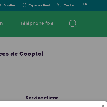
EN
Soutien
Espace client
Contact
on
Téléphone fixe
ices de Cooptel
Service client
×
s services
Promotions