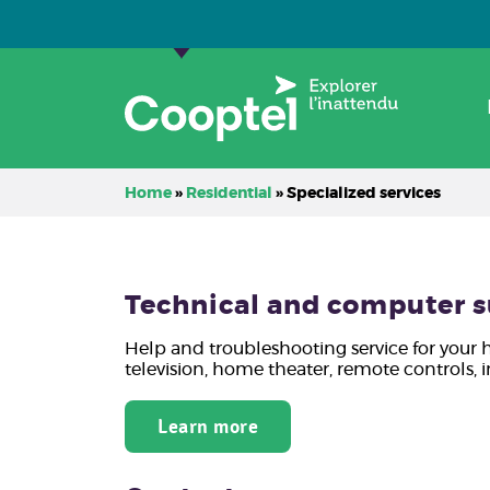
Residential
Business
Cooptel
Caree
Home
»
Residential
»
Specialized services
Technical and computer s
Help and troubleshooting service for your
television, home theater, remote controls, i
Learn more