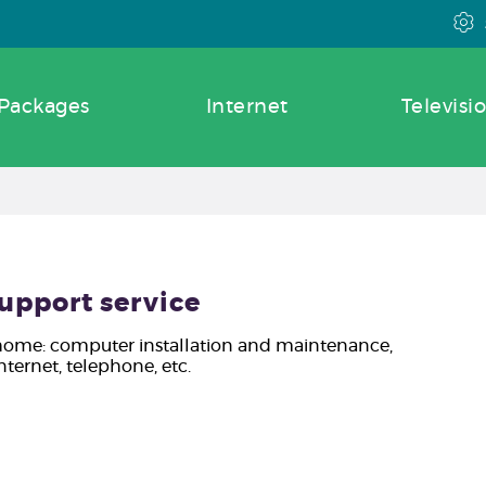
rs
Packages
Internet
Televisi
upport service
 home: computer installation and maintenance,
nternet, telephone, etc.